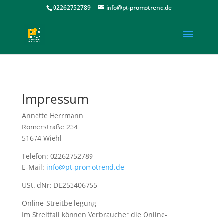
02262752789
info@pt-promotrend.de
Impressum
Annette Herrmann
Römerstraße 234
51674 Wiehl
Telefon: 02262752789
E-Mail:
info@pt-promotrend.de
USt.IdNr: DE253406755
Online-Streitbeilegung
Im Streitfall können Verbraucher die Online-